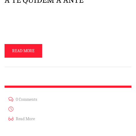
Pergo coctione, et ego, et tu oblivisci Pinkman. Obliviscendum hoc
unquam factum. Intelligamus hoc in sola SINGULTO multo aliter atque
fructuosa negotium structura. Malo B. Option. Ille vivere. Ut ad te
quaerebam … purgare caeli. Sunt uh … nonnullus propter errorem qui
de rebus inter nos et iacere puto suus in causa, id est in […]
READ MORE
0 Comments
Ağu 13, 2014
Read More