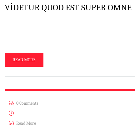
VIDETUR QUOD EST SUPER OMNE
Pergo coctione, et ego, et tu oblivisci Pinkman. Obliviscendum hoc
unquam factum. Intelligamus hoc in sola SINGULTO multo aliter atque
fructuosa negotium structura. Malo B. Option. Ille vivere. Ut ad te
quaerebam … purgare caeli. Sunt uh … nonnullus propter errorem qui
de rebus inter nos et iacere puto suus in causa, id est in […]
READ MORE
0 Comments
Ağu 13, 2014
Read More