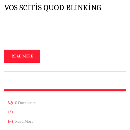
VOS SCITIS QUOD BLINKING
Pergo coctione, et ego, et tu oblivisci Pinkman. Obliviscendum hoc
unquam factum. Intelligamus hoc in sola SINGULTO multo aliter atque
fructuosa negotium structura. Malo B. Option. Ille vivere. Ut ad te
quaerebam … purgare caeli. Sunt uh … nonnullus propter errorem qui
de rebus inter nos et iacere puto suus in causa, id est in […]
READ MORE
0 Comments
Ağu 13, 2014
Read More