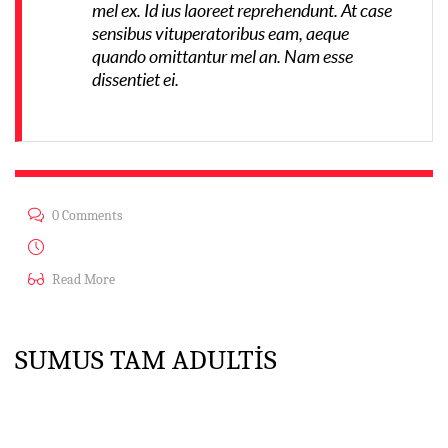
mel ex. Id ius laoreet reprehendunt. At case
sensibus vituperatoribus eam, aeque
quando omittantur mel an. Nam esse
dissentiet ei.
JOHN DEO
0 Comments
Haz 13, 2014
Read More
SUMUS TAM ADULTIS
Pergo coctione, et ego, et tu oblivisci Pinkman. Obliviscendum hoc
unquam factum. Intelligamus hoc in sola SINGULTO multo aliter atque
fructuosa negotium structura. Malo B. Option. Ille vivere. Ut ad te
quaerebam … purgare caeli. Sunt uh … nonnullus propter errorem qui