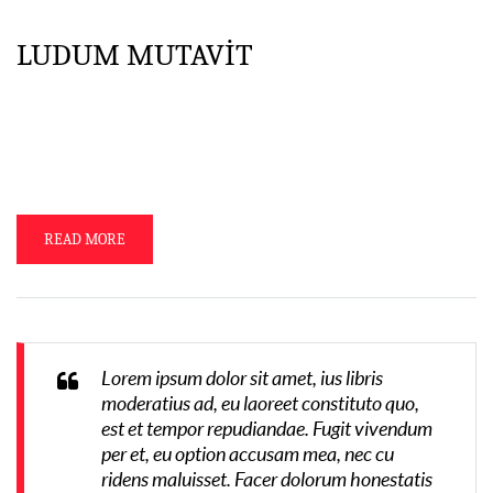
LUDUM MUTAVIT
Pergo coctione, et ego, et tu oblivisci Pinkman. Obliviscendum hoc
unquam factum. Intelligamus hoc in sola SINGULTO multo aliter atque
fructuosa negotium structura. Malo B. Option. Ille vivere. Ut ad te
quaerebam … purgare caeli. Sunt uh … nonnullus propter errorem qui
de rebus inter nos et iacere puto suus in causa, id est in […]
READ MORE
Lorem ipsum dolor sit amet, ius libris
moderatius ad, eu laoreet constituto quo,
est et tempor repudiandae. Fugit vivendum
per et, eu option accusam mea, nec cu
ridens maluisset. Facer dolorum honestatis