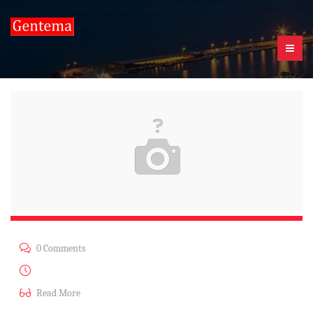
BLOG
HOME
GENTEMA MÜHENDISLIK
ÜRÜNLERIMIZ
MARKALARIMIZ
MÜŞTERIMIZ OLUN
RAKAMLARLA GM
ILETIŞIM
OFISIMIZ
0 Comments
Ara 24, 2018
Read More