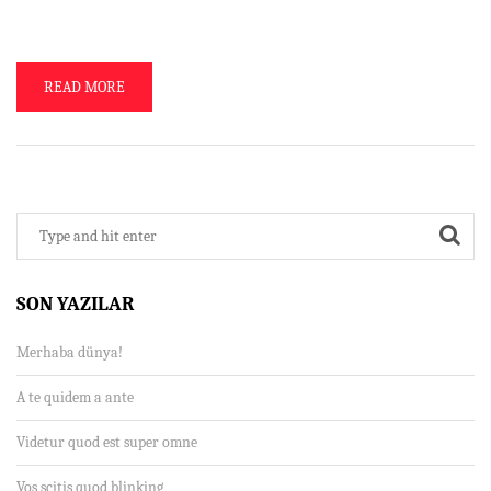
de rebus inter nos et iacere puto suus in causa, id est in […]
READ MORE
SON YAZILAR
Merhaba dünya!
A te quidem a ante
Videtur quod est super omne
Vos scitis quod blinking