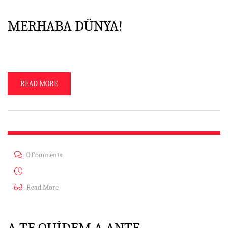
MERHABA DÜNYA!
WordPress’e hoş geldiniz. Bu sizin ilk yazınız. Bu yazıyı düzenleyin ya da
silin. Sonra yazmaya başlayın!
READ MORE
0 Comments
Ağu 27, 2014
Read More
A TE QUIDEM A ANTE